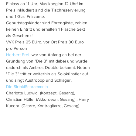
Einlass ab 11 Uhr, Musikbeginn 12 Uhr! Im 
Preis inkludiert sind die Tischreservierung 
und 1 Glas Frizzante.
Geburtstagskinder sind Ehrengäste, zahlen 
keinen Eintritt und erhalten 1 Flasche Sekt 
als Geschenk!
VVK Preis 25 EUro, vor Ort Preis 30 Euro 
pro Person
Herbert Frei 
 war von Anfang an bei der 
Gründung von "Die 3" mit dabei und wurde 
dadurch als Ambros Double bekannt. Neben 
"Die 3" tritt er weiterhin als Solokünstler auf 
und singt Austropop und Schlager.
Die SirtakiSchrammeln
Charlotte Ludwig  (Konzept, Gesang), 
Christian Höller (Akkordeon, Gesang) , Harry 
Kucera  (Gitarre, Kontragitarre, Gesang) 
Kosta Liaskos  (Bouzouki, Gesang)
Mehr anzeigen