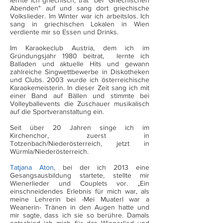
lernte ich griechisch, trat bei "Griechischen
Abenden" auf und sang dort griechische
Volkslieder. Im Winter war ich arbeitslos. Ich
sang in griechischen Lokalen in Wien
verdiente mir so Essen und Drinks.
Im Karaokeclub Austria, dem ich im
Gründungsjahr 1980 beitrat, lernte ich
Balladen und aktuelle Hits und gewann
zahlreiche Singwettbewerbe in Diskotheken
und Clubs. 2003 wurde ich österreichische
Karaokemeisterin. In dieser Zeit sang ich mit
einer Band auf Bällen und stimmte bei
Volleyballevents die Zuschauer musikalisch
auf die Sportveranstaltung ein.
Seit über 20 Jahren singe ich im
Kirchenchor, zuerst in
Totzenbach/Niederösterreich, jetzt in
Würmla/Niederösterreich.
Tatjana Aton
,
bei der ich 2013 eine
Gesangsausbildung startete, stellte mir
Wienerlieder und Couplets vor. „Ein
einschneidendes Erlebnis für mich war, als
meine Lehrerin bei -Mei Muaterl war a
Weanerin- Tränen in den Augen hatte und
mir sagte, dass ich sie so berühre. Damals