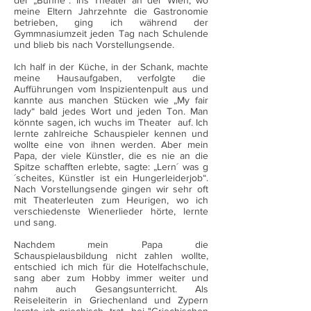
der „Bühne“. Ins Theater an der Wien, wo
meine Eltern Jahrzehnte die Gastronomie
betrieben, ging ich während der
Gymmnasiumzeit jeden Tag nach Schulende
und blieb bis nach Vorstellungsende.
Ich half in der Küche, in der Schank, machte
meine Hausaufgaben, verfolgte die
Aufführungen vom Inspizientenpult aus und
kannte aus manchen Stücken wie „My fair
lady“ bald jedes Wort und jeden Ton. Man
könnte sagen, ich wuchs im Theater auf. Ich
lernte zahlreiche Schauspieler kennen und
wollte eine von ihnen werden. Aber mein
Papa, der viele Künstler, die es nie an die
Spitze schafften erlebte, sagte: „Lern´ was g
´scheites, Künstler ist ein Hungerleiderjob“.
Nach Vorstellungsende gingen wir sehr oft
mit Theaterleuten zum Heurigen, wo ich
verschiedenste Wienerlieder hörte, lernte
und sang.
Nachdem mein Papa die
Schauspielausbildung nicht zahlen wollte,
entschied ich mich für die Hotelfachschule,
sang aber zum Hobby immer weiter und
nahm auch Gesangsunterricht. Als
Reiseleiterin in Griechenland und Zypern