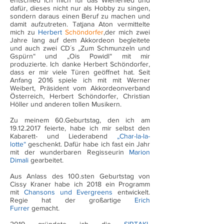
entschied ich mich für das Wienerlied und
dafür, dieses nicht nur als Hobby zu singen,
sondern daraus einen Beruf zu machen und
damit aufzutreten. Tatjana Aton vermittelte
mich zu
Herbert
Schöndorfer
,
der mich zwei
Jahre lang auf dem Akkordeon begleitete
und auch zwei CD´s „Zum Schmunzeln und
Gspürn“ und „Ois Powidl“ mit mir
produzierte. Ich danke Herbert Schöndorfer,
dass er mir viele Türen geöffnet hat. Seit
Anfang 2016 spiele ich mit mit Werner
Weibert, Präsident vom Akkordeonverband
Österreich, Herbert Schöndorfer, Christian
Höller und anderen tollen Musikern.
Zu meinem 60.Geburtstag, den ich am
19.12.2017
feierte, habe ich mir selbst den
Kabarett- und Liederabend
„Char-la-la-
lotte“
geschenkt. Dafür habe ich fast ein Jahr
mit der wunderbaren Regisseurin
Marion
Dimali
gearbeitet.
Aus Anlass des 100.sten Geburtstag von
Cissy Kraner habe ich 2018 ein Programm
mit
Chansons und Evergreens
entwickelt.
Regie hat der großartige
Erich
Furrer
gemacht.