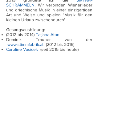
2019 gründete ich die
SIRTAKI-
SCHRAMMELN
. Wir verbinden Wienerlieder
und griechische Musik in einer einzigartigen
Art und Weise und spielen "Musik für den
kleinen Urlaub zwischendurch".
Gesangsausbildung:
(2012 bis 2014)
Tatjana Aton
Dominik Trauner von der
www.stimmfabrik.at
(2012 bis 2015)
Caroline Vasicek
(seit 2015 bis heute)
Seminar
"Musik verstehen"
Grundlagen mit
Duncan Lorien
4.- 6.11.2016
Seminar "Musik verstehen" Gesang mit
Duncan Lorien
3.-5.5.2017
Intern. Meisterkurse Mistelbach
12.-17.
August 2018 Jazz und Pop mit
Vocalcoach
Bettina Krenosz
Intern. Meisterkurse Mistelbach
11. -17.
August 2019 Jazz und Pop mit
Vocalcoach
Bettina Krenosz
Intern. Meisterkurse Mistelbach
11. -
17.
August 2019
Klassik mit
Kammersänger Kurt
Equiluz
und
Margit Fussi (Piano)
Schauspiel/ Regie:
Coaching für diverse Programme seit
2013)
Acting for Sucess
- Lena Reichmuth,