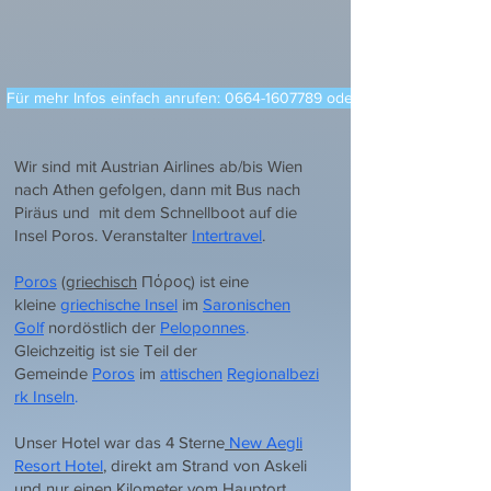
Für mehr Infos einfach anrufen: 0664-1607789 oder eine Mail schreiben
Wir sind mit Austrian Airlines ab/bis Wien
nach Athen gefolgen, dann mit Bus nach
Piräus und mit dem Schnellboot auf die
Insel Poros. Veranstalter
Intertravel
.
Poros
(
griechisch
Πόρος) ist eine
kleine
griechische Insel
im
Saronischen
Golf
nordöstlich der
Peloponnes
.
Gleichzeitig ist sie Teil der
Gemeinde
Poros
im
attischen
Regionalbezi
rk Inseln
.
Unser Hotel war das 4 Sterne
New Aegli
Resort Hotel
, direkt am Strand von Askeli
und nur einen Kilometer vom Hauptort