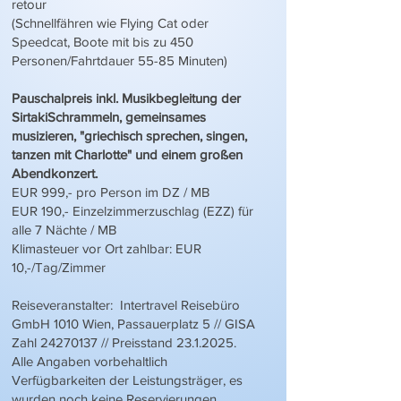
retour
(Schnellfähren wie Flying Cat oder
Speedcat, Boote mit bis zu 450
Personen/Fahrtdauer 55-85 Minuten)
Pauschalpreis inkl. Musikbegleitung der
SirtakiSchrammeln, gemeinsames
musizieren, "griechisch sprechen, singen,
tanzen mit Charlotte" und einem großen
Abendkonzert.
EUR 999,- pro Person im DZ / MB
EUR 190,- Einzelzimmerzuschlag (EZZ) für
alle 7 Nächte / MB
Klimasteuer vor Ort zahlbar: EUR
10,-/Tag/Zimmer
Reiseveranstalter: Intertravel Reisebüro
GmbH 1010 Wien, Passauerplatz 5 // GISA
Zahl
24270137
// Preisstand
23.1.2025
.
Alle Angaben vorbehaltlich
Verfügbarkeiten der Leistungsträger, es
wurden noch keine Reservierungen