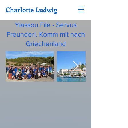
Charlotte Ludwig
Yiassou File - Servus
Freunderl. Komm mit nach
Griechenland