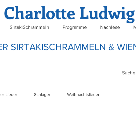
Charlotte Ludwig
SirtakiSchrammeln
Programme
Nachlese
M
ER SIRTAKISCHRAMMELN & WIE
er Lieder
Schlager
Weihnachtslieder