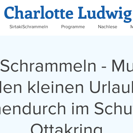
Charlotte Ludwig
SirtakiSchrammeln
Programme
Nachlese
M
iSchrammeln - Mu
den kleinen Urlau
hendurch im Schu
Ottakring