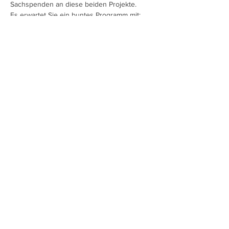
Sachspenden an diese beiden Projekte.
Es erwartet Sie ein buntes Programm mit:
Harry Kucera: Moderation
Special Guest: Reinhard Nowak
Jörg Danielsen (Blues)
Mehr anzeigen
Diese Veranstaltung teilen
Charlotte Ludwig