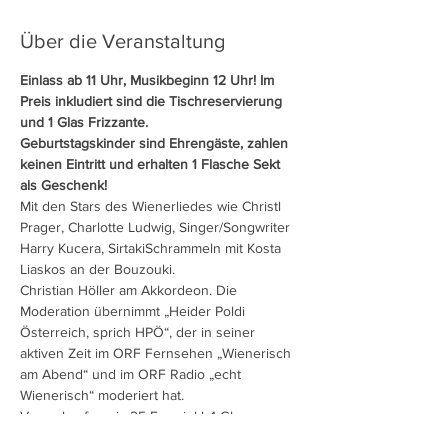
Über die Veranstaltung
Einlass ab 11 Uhr, Musikbeginn 12 Uhr! Im 
Preis inkludiert sind die Tischreservierung 
und 1 Glas Frizzante.
Geburtstagskinder sind Ehrengäste, zahlen 
keinen Eintritt und erhalten 1 Flasche Sekt 
als Geschenk!
Mit den Stars des Wienerliedes wie Christl 
Prager, Charlotte Ludwig, Singer/Songwriter 
Harry Kucera, SirtakiSchrammeln mit Kosta 
Liaskos an der Bouzouki.
Christian Höller am Akkordeon. Die 
Moderation übernimmt „Heider Poldi 
Österreich, sprich HPÖ“, der in seiner 
aktiven Zeit im ORF Fernsehen „Wienerisch 
am Abend“ und im ORF Radio „echt 
Wienerisch“ moderiert hat.
Vorverkaufspreis 25 Euro inkl. 1 Glas 
Frizzante (vor Ort Preis, sofern noch Plätze 