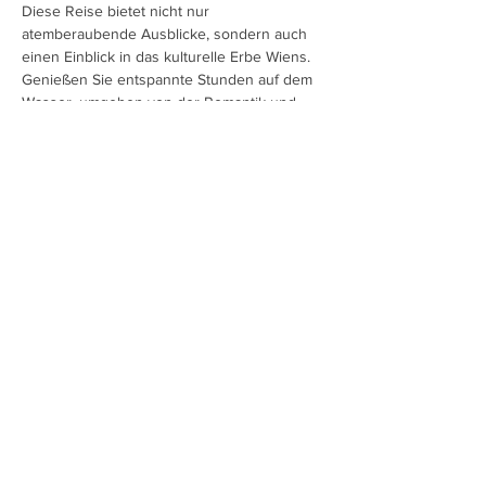
Diese Reise bietet nicht nur 
atemberaubende Ausblicke, sondern auch 
einen Einblick in das kulturelle Erbe Wiens. 
Genießen Sie entspannte Stunden auf dem 
Wasser, umgeben von der Romantik und 
dem Charme der Wiener Musik. Eine 
unvergessliche Erfahrung, die Ihr Herz mit 
Freude und Nostalgie erfüllen wird. 
Inkludiert ist ein…
Mehr anzeigen
Diese Veranstaltung teilen