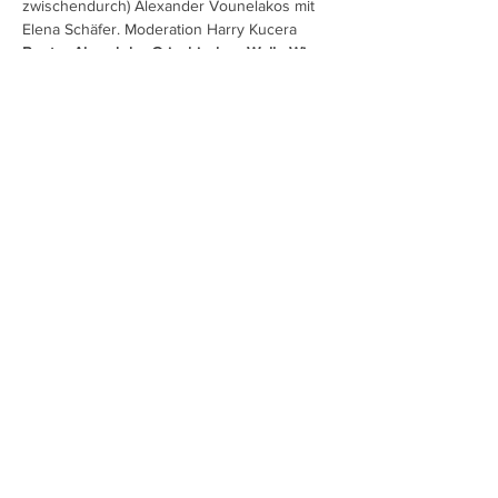
zwischendurch) Alexander Vounelakos mit 
Elena Schäfer. Moderation Harry Kucera
Bunter Abend der Griechischen Welle Wien 
- Charity
Sonntag, 15.Mai um 18 Uhr
Wiener Metropol
Mehr anzeigen
Diese Veranstaltung teilen
Charlotte Ludwig