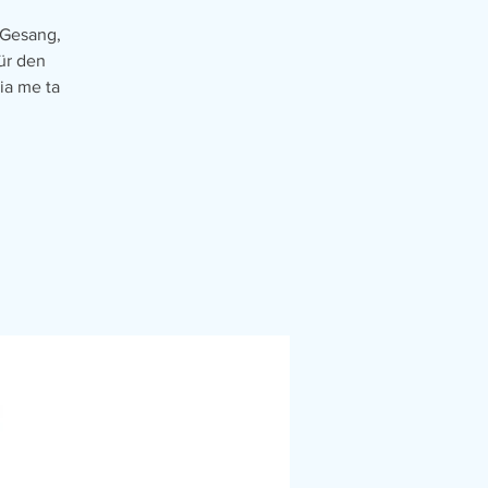
 Gesang,
ür den
ia me ta