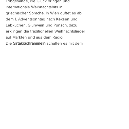
Lobgesänge, die Glück bringen und 
internationale Weihnachtshits in 
griechischer Sprache. In Wien duftet es ab 
dem 1. Adventsonntag nach Keksen und 
Lebkuchen, Glühwein und Punsch, dazu 
erklingen die traditionellen Weihnachtslieder 
auf Märkten und aus dem Radio.
Die 
SirtakiSchrammeln
 schaffen es mit dem 
unvergleichlichen Klang und dem 
zweisprachigen Liedvortag, die traditionellen 
Weihnachtslieder aus Griechenland und 
Wien und internationale Hits zu einer 
geschmeidigen Melange zu verbinden. 
Unterspickt…
Mehr anzeigen
Diese Veranstaltung teilen