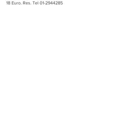
18 Euro. Res. Tel 01-2944285
Diese Veranstaltung teilen
Charlotte Ludwig
Impressum/Datenschutz
CONCEPT & DESIGN by BRAIN FOOD DESIGN