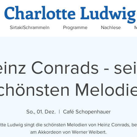
Charlotte Ludwig
SirtakiSchrammeln
Programme
Nachlese
M
inz Conrads - se
chönsten Melodi
So., 01. Dez.
  |  
Café Schopenhauer
tte Ludwig singt die schönsten Melodien von Heinz Conrads, be
am Akkordeon von Werner Weibert.