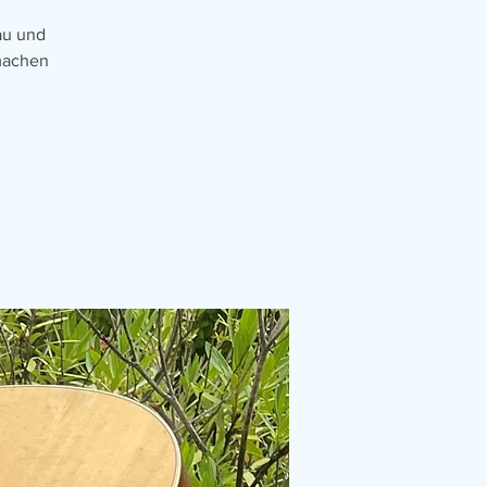
au und
machen