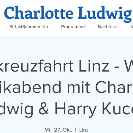
Charlotte Ludwig
SirtakiSchrammeln
Programme
Nachlese
M
reuzfahrt Linz - 
kabend mit Char
dwig & Harry Kuc
Mi., 27. Okt.
  |  
Linz