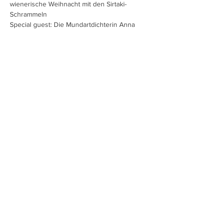
wienerische Weihnacht mit den Sirtaki-
Schrammeln
Special guest: Die Mundartdichterin Anna 
Ludwig
Griechisch-Wienerische Weihnacht mit den 
SirtakiSchrammeln Musik für den kleinen 
Urlaub im Advent
Mehr anzeigen
Diese Veranstaltung teilen
Charlotte Ludwig