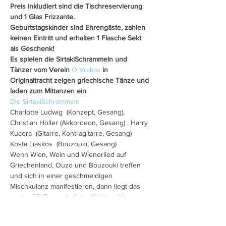
Preis inkludiert sind die Tischreservierung 
und 1 Glas Frizzante.
Geburtstagskinder sind Ehrengäste, zahlen 
keinen Eintritt und erhalten 1 Flasche Sekt 
als Geschenk!
Es spielen die SirtakiSchrammeln und 
Tänzer vom Verein 
O Vrakas
 in 
Originaltracht zeigen griechische Tänze und 
laden zum Mittanzen ein
Die SirtakiSchrammeln
Charlotte Ludwig  (Konzept, Gesang), 
Christian Höller (Akkordeon, Gesang) , Harry 
Kucera  (Gitarre, Kontragitarre, Gesang) 
Kosta Liaskos  (Bouzouki, Gesang)
Wenn Wien, Wein und Wienerlied auf 
Griechenland, Ouzo und Bouzouki treffen 
und sich in einer geschmeidigen 
Mischkulanz manifestieren, dann liegt das 
an der 2019 gegründeten Weltmusik-
Formation: den 
#SirtakiSchrammeln
.
Mehr anzeigen