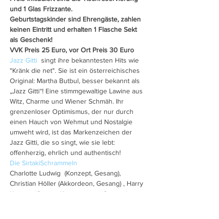
und 1 Glas Frizzante.
Geburtstagskinder sind Ehrengäste, zahlen 
keinen Eintritt und erhalten 1 Flasche Sekt 
als Geschenk!
VVK Preis 25 Euro, vor Ort Preis 30 Euro
Jazz Gitti
  singt ihre bekanntesten Hits wie 
"Kränk die net". Sie ist ein österreichisches 
Original: Martha Butbul, besser bekannt als 
„Jazz Gitti“! Eine stimmgewaltige Lawine aus 
Witz, Charme und Wiener Schmäh. Ihr 
grenzenloser Optimismus, der nur durch 
einen Hauch von Wehmut und Nostalgie 
umweht wird, ist das Markenzeichen der 
Jazz Gitti, die so singt, wie sie lebt: 
offenherzig, ehrlich und authentisch!
Die SirtakiSchrammeln
Charlotte Ludwig  (Konzept, Gesang), 
Christian Höller (Akkordeon, Gesang) , Harry 
Kucera  (Gitarre, Kontragitarre, Gesang) 
Kosta Liaskos  (Bouzouki, Gesang)