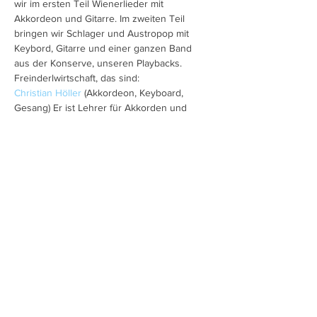
wir im ersten Teil Wienerlieder mit 
Akkordeon und Gitarre. Im zweiten Teil 
bringen wir Schlager und Austropop mit 
Keybord, Gitarre und einer ganzen Band 
aus der Konserve, unseren Playbacks.  
Freinderlwirtschaft, das sind:
Christian Höller
 (Akkordeon, Keyboard, 
Gesang) Er ist Lehrer für Akkorden und 
Keyboard und Vorstand im 
Harmonikaverband Österreich. Er spielt in 
verschiedenen Ensembles und auch 
solistisch.
Charlotte Ludwig (Gesang, Moderation). 
Wienerlied Aktuell bezeichnete…
Mehr anzeigen
Diese Veranstaltung teilen