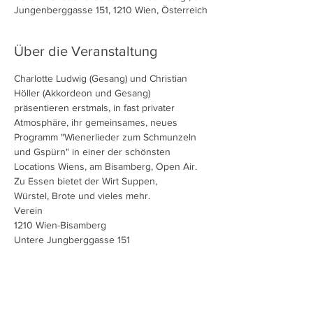
Jungenberggasse 151, 1210 Wien, Österreich
Über die Veranstaltung
Charlotte Ludwig (Gesang) und Christian 
Höller (Akkordeon und Gesang) 
präsentieren erstmals, in fast privater 
Atmosphäre, ihr gemeinsames, neues 
Programm "Wienerlieder zum Schmunzeln 
und Gspürn" in einer der schönsten 
Locations Wiens, am Bisamberg, Open Air. 
Zu Essen bietet der Wirt Suppen, 
Würstel, Brote und vieles mehr.
Verein  
1210 Wien-Bisamberg
Untere Jungberggasse 151
Einlass  18 Uhr, Musikbeginn 19 Uhr, 10 Euro
Mehr anzeigen