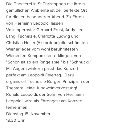
Die Theaterei in St.Christophen mit ihrem 
gemütlichen Ambiente ist der perfekte Ort 
für diesen besonderen Abend. Zu Ehren 
von Hermann Leopoldi lassen 
Volksopernstar Gerhard Ernst, Andy Lee 
Lang, Tschelsie, Charlotte Ludwig und 
Christian Höller (Akkordeon) die schönsten 
Wienerlieder vom wohl berühmtesten 
Wienerlied Komponisten erklingen, von 
"Schön ist so ein Ringelspiel" bis "Schnucki." 
Mit Augenzwinkern passt das Konzert 
perfekt am Leopoldi Feiertag.  Dazu 
organisiert Tschelsie Berger, Prinzipalin der 
Theaterei, eine Jungweinverkostung! 
Ronald Leopoldi, der Sohn von Hermann 
Leopoldi, wird als Ehrengast am Konzert 
teilnehmen.
Dienstag 15. November
19.30 Uhr
Theaterei 
3052 St. Christophen, Hauptstraße 7