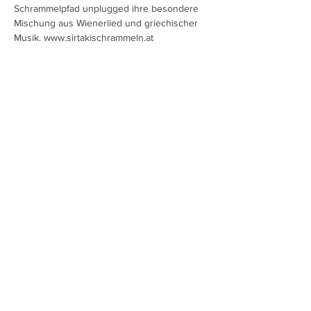
Schrammelpfad unplugged ihre besondere 
Mischung aus Wienerlied und griechischer 
Musik. www.sirtakischrammeln.at
Diese Veranstaltung teilen
Charlotte Ludwig
Impressum/Datenschutz
CONCEPT & DESIGN by BRAIN FOOD DESIGN