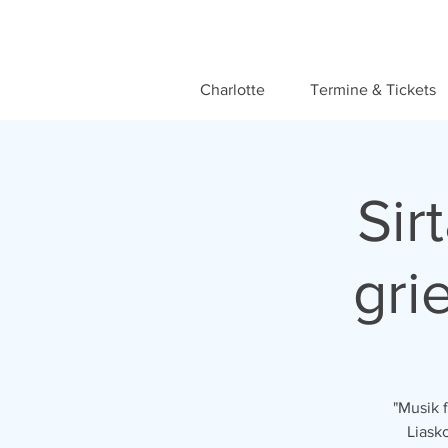
Charlotte
Termine & Tickets
Sir
gri
"Musik 
Liask