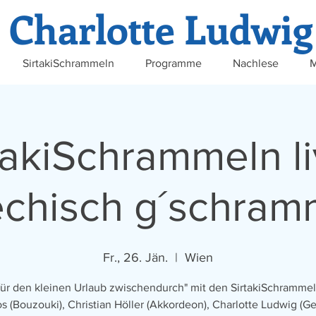
Charlotte Ludwig
SirtakiSchrammeln
Programme
Nachlese
M
takiSchrammeln li
echisch g´schram
Fr., 26. Jän.
  |  
Wien
für den kleinen Urlaub zwischendurch" mit den SirtakiSchrammel
os (Bouzouki), Christian Höller (Akkordeon), Charlotte Ludwig (Ge