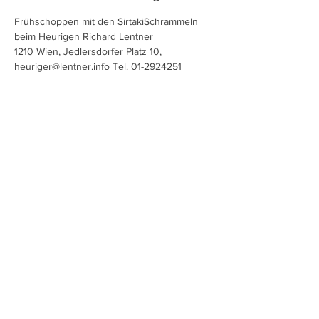
Frühschoppen mit den SirtakiSchrammeln 
beim Heurigen Richard Lentner
1210 Wien, Jedlersdorfer Platz 10, 
heuriger@lentner.info Tel. 01-2924251
Diese Veranstaltung teilen
Charlotte Ludwig