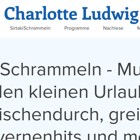
Charlotte Ludwig
SirtakiSchrammeln
Programme
Nachlese
M
iSchrammeln - Mu
den kleinen Urlau
ischendurch, grei
vernenhits und m