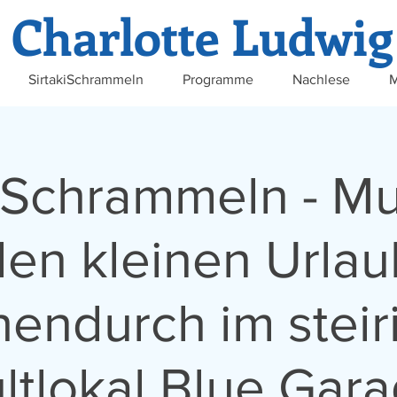
Charlotte Ludwig
SirtakiSchrammeln
Programme
Nachlese
M
iSchrammeln - Mu
den kleinen Urlau
hendurch im steir
ltlokal Blue Gar