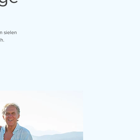
n sielen
h.