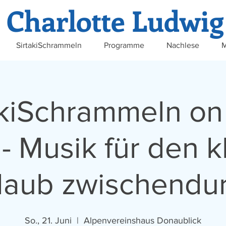
Charlotte Ludwig
SirtakiSchrammeln
Programme
Nachlese
M
akiSchrammeln on 
 - Musik für den 
laub zwischendu
So., 21. Juni
  |  
Alpenvereinshaus Donaublick