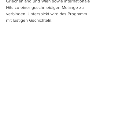
Griechenland und Wien sowie internationale 
Hits zu einer geschmeidigen Melange zu 
verbinden. Unterspickt wird das Programm 
mit lustigen Gschichteln.
Diese Veranstaltung teilen
Charlotte Ludwig
Impressum/Datenschutz