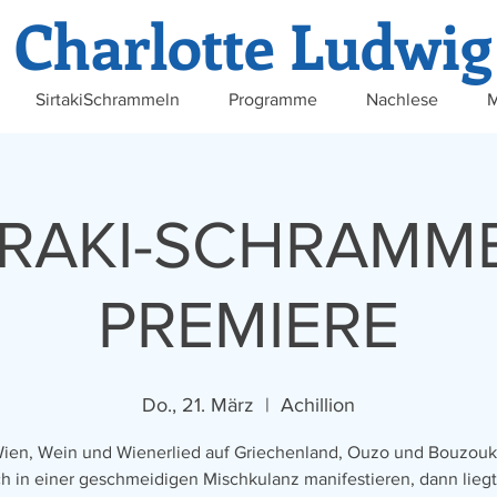
Charlotte Ludwig
SirtakiSchrammeln
Programme
Nachlese
M
TRAKI-SCHRAMM
PREMIERE
Do., 21. März
  |  
Achillion
en, Wein und Wienerlied auf Griechenland, Ouzo und Bouzouki
ch in einer geschmeidigen Mischkulanz manifestieren, dann liegt