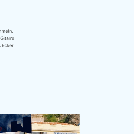
ammeln.
Gitarre,
s Ecker