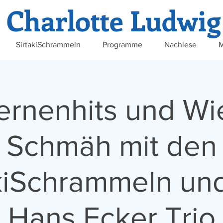
Charlotte Ludwig
SirtakiSchrammeln
Programme
Nachlese
M
ernenhits und Wi
Schmäh mit den
akiSchrammeln un
Hans Ecker Trio