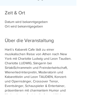
Zeit & Ort
Datum wird bekanntgegeben
Ort wird bekanntgegeben
Über die Veranstaltung
Harti´s Kabarett Cafe lädt zu einer
musikalischen Reise von Athen nach New
York mit Charlotte Ludwig und Leon Taudien.
Charlotte LUDWIG, Sängerin bei
SirtakiSchrammeln und Freinderlwirtschaft,
Wienerlied-Interpretin, Moderatorin und
Kabarettistin und Leon TAUDIEN, Konzert-
und Opernsänger, Crossover Tenor,
Eventsänger, Schauspieler & Entertainer,
präsentieren mit charmantem Humor und
Moderation, auf originelle Art und Weise
bekannte Lieder, Meodien und Welthits aus
Griechenland, Österreich und Amerika. Sie
Diese Veranstaltung teilen