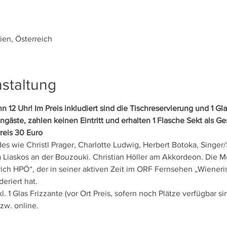
ien, Österreich
staltung
n 12 Uhr! Im Preis inkludiert sind die Tischreservierung und 1 Gla
gäste, zahlen keinen Eintritt und erhalten 1 Flasche Sekt als G
reis 30 Euro
es wie Christl Prager, Charlotte Ludwig, Herbert Botoka, Singer
 Liaskos an der Bouzouki. Christian Höller am Akkordeon. Die 
prich HPÖ“, der in seiner aktiven Zeit im ORF Fernsehen „Wiene
eriert hat.
. 1 Glas Frizzante (vor Ort Preis, sofern noch Plätze verfügbar si
zw. online.