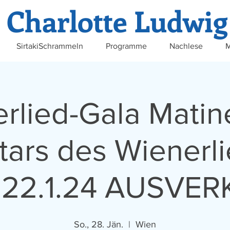
Charlotte Ludwig
SirtakiSchrammeln
Programme
Nachlese
M
rlied-Gala Matin
tars des Wienerli
 22.1.24 AUSVE
So., 28. Jän.
  |  
Wien