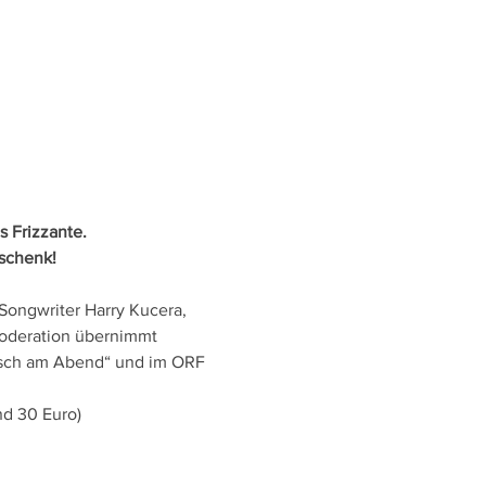
s Frizzante.
eschenk!
/Songwriter Harry Kucera, 
Moderation übernimmt 
risch am Abend“ und im ORF 
nd 30 Euro)