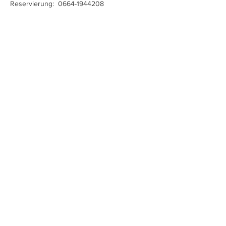
Reservierung:  0664-1944208
Diese Veranstaltung teilen
Charlotte Ludwig
Impressum/Datenschutz
CONCEPT & DESIGN by BRAIN FOOD DESIGN