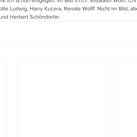
ich schon entgegen. Im Bild v.l.n.r. Elisabeth Wolff, Chri
tte Ludwig, Harry Kucera, Renate Wolff. Nicht im Bild, ab
und Herbert Schöndorfer.