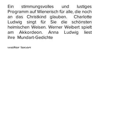
Ein stimmungsvolles und lustiges
Programm auf Wienerisch für alle, die noch
an das Christkind glauben. Charlotte
Ludwig singt für Sie die schönsten
heimischen Weisen. Werner Weibert spielt
am Akkordeon. Anna Ludwig liest
ihre Mundart-Gedichte
weiter lesen
Konzerte mit
Gary LUX